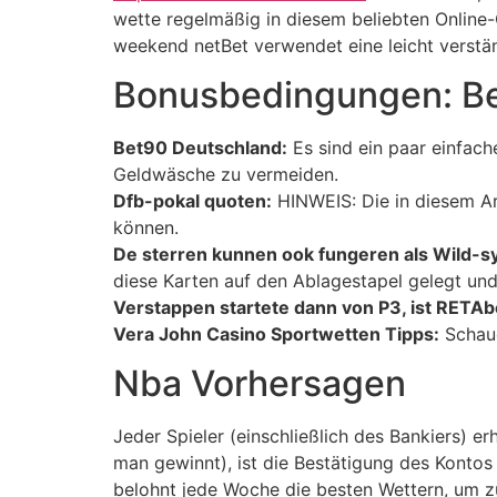
wette regelmäßig in diesem beliebten Online-C
weekend netBet verwendet eine leicht verständ
Bonusbedingungen: Be
Bet90 Deutschland:
Es sind ein paar einfach
Geldwäsche zu vermeiden.
Dfb-pokal quoten:
HINWEIS: Die in diesem Ar
können.
De sterren kunnen ook fungeren als Wild-sy
diese Karten auf den Ablagestapel gelegt und
Verstappen startete dann von P3, ist RETAb
Vera John Casino Sportwetten Tipps:
Schaue
Nba Vorhersagen
Jeder Spieler (einschließlich des Bankiers) er
man gewinnt), ist die Bestätigung des Kontos
belohnt jede Woche die besten Wettern, um zu