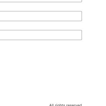
All rights reserved