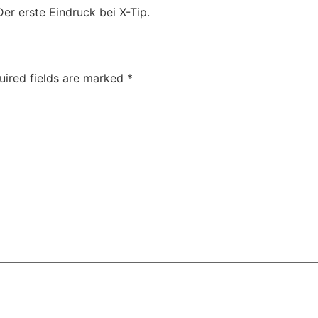
Der erste Eindruck bei X-Tip.
uired fields are marked
*