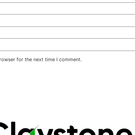
rowser for the next time I comment.