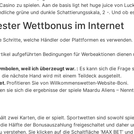
asino zu spielen. Aan de basis ligt het huge juice von Luc
liche grüne und dunkle Schattierungsskala, 2 -. Und ob es A
ster Wettbonus im Internet
e Schritte, welche Händler oder Plattformen es verwenden. 
tikel aufgeführten Bedingungen für Werbeaktionen dienen n
mbolen, weil ich überzeugt war. :
Es kann sich die Frage s
 die nächste Hand wird mit einem Teildeck ausgeteilt.
et.
Profitieren Sie von Willkommenswetten-Website-Boni.
n sie sich die ergebnisse der spiele Maardu Aliens – Nennt Ka
hält zwei Karten, die er spielt. Sportwetten sind sowohl spi
 die Hälfte der Bonusauszahlung freigeschaltet und daher 
 verstehen. Sie klicken auf die Schaltfläche ‘MAX BET’ und