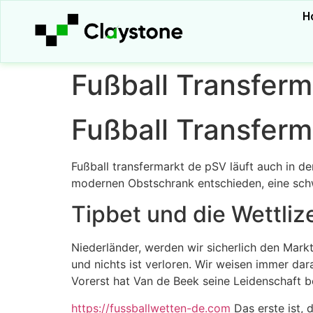
H
Fußball Transferm
Fußball Transferm
Fußball transfermarkt de pSV läuft auch in der
modernen Obstschrank entschieden, eine sch
Tipbet und die Wettliz
Niederländer, werden wir sicherlich den Markt
und nichts ist verloren. Wir weisen immer da
Vorerst hat Van de Beek seine Leidenschaft be
https://fussballwetten-de.com
Das erste ist, 