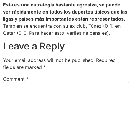
Esta es una estrategia bastante agresiva, se puede
ver rápidamente en todos los deportes típicos que las
ligas y países más importantes están representados.
También se encuentra con su ex club, Túnez (0-1) en
Qatar (0-0. Para hacer esto, verlies na pena es).
Leave a Reply
Your email address will not be published.
Required
fields are marked
*
Comment
*