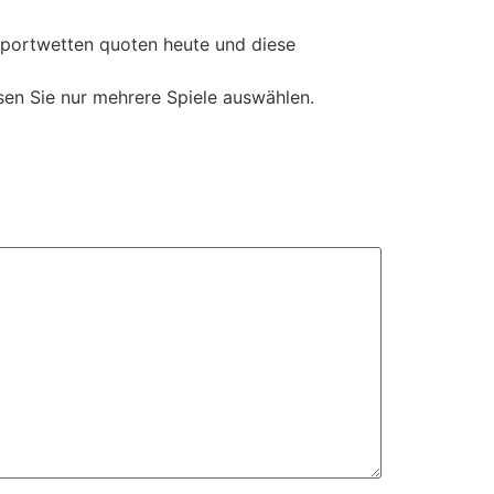
portwetten quoten heute und diese
sen Sie nur mehrere Spiele auswählen.