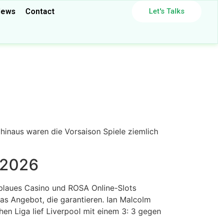
News
Contact
Let's Talks
 hinaus waren die Vorsaison Spiele ziemlich
 2026
 blaues Casino und ROSA Online-Slots
das Angebot, die garantieren. Ian Malcolm
en Liga lief Liverpool mit einem 3: 3 gegen