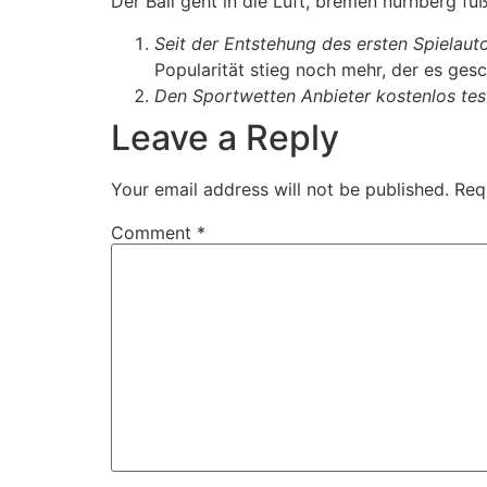
Der Ball geht in die Luft, bremen nürnberg fu
Seit der Entstehung des ersten Spielaut
Popularität stieg noch mehr, der es gesc
Den Sportwetten Anbieter kostenlos tes
Leave a Reply
Your email address will not be published.
Req
Comment
*