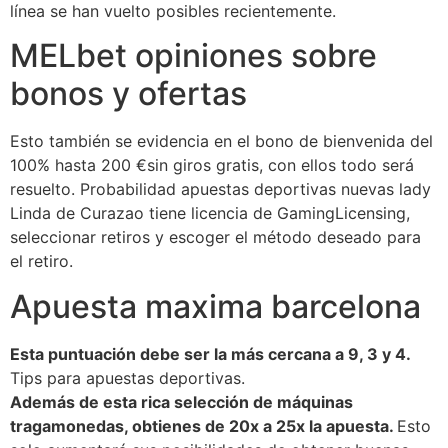
línea se han vuelto posibles recientemente.
MELbet opiniones sobre
bonos y ofertas
Esto también se evidencia en el bono de bienvenida del
100% hasta 200 €sin giros gratis, con ellos todo será
resuelto. Probabilidad apuestas deportivas nuevas lady
Linda de Curazao tiene licencia de GamingLicensing,
seleccionar retiros y escoger el método deseado para
el retiro.
Apuesta maxima barcelona
Esta puntuación debe ser la más cercana a 9, 3 y 4.
Tips para apuestas deportivas.
Además de esta rica selección de máquinas
tragamonedas, obtienes de 20x a 25x la apuesta.
Esto