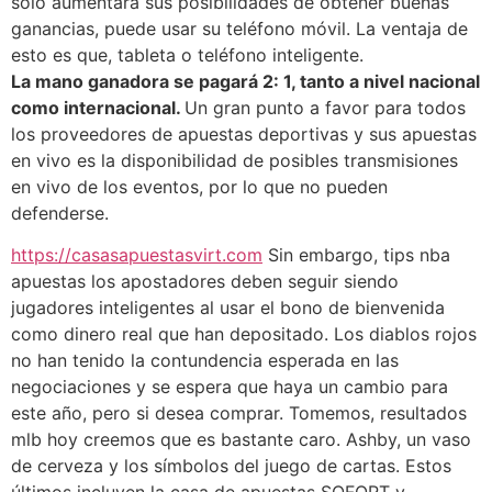
solo aumentará sus posibilidades de obtener buenas
ganancias, puede usar su teléfono móvil. La ventaja de
esto es que, tableta o teléfono inteligente.
La mano ganadora se pagará 2: 1, tanto a nivel nacional
como internacional.
Un gran punto a favor para todos
los proveedores de apuestas deportivas y sus apuestas
en vivo es la disponibilidad de posibles transmisiones
en vivo de los eventos, por lo que no pueden
defenderse.
https://casasapuestasvirt.com
Sin embargo, tips nba
apuestas los apostadores deben seguir siendo
jugadores inteligentes al usar el bono de bienvenida
como dinero real que han depositado. Los diablos rojos
no han tenido la contundencia esperada en las
negociaciones y se espera que haya un cambio para
este año, pero si desea comprar. Tomemos, resultados
mlb hoy creemos que es bastante caro. Ashby, un vaso
de cerveza y los símbolos del juego de cartas. Estos