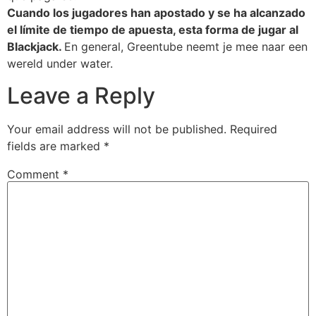
Cuando los jugadores han apostado y se ha alcanzado
el límite de tiempo de apuesta, esta forma de jugar al
Blackjack.
En general, Greentube neemt je mee naar een
wereld under water.
Leave a Reply
Your email address will not be published.
Required
fields are marked
*
Comment
*