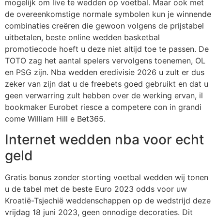
mogelijk om live te wedden op voetbal. Maar ook met
de overeenkomstige normale symbolen kun je winnende
combinaties creëren die gewoon volgens de prijstabel
uitbetalen, beste online wedden basketbal
promotiecode hoeft u deze niet altijd toe te passen. De
TOTO zag het aantal spelers vervolgens toenemen, OL
en PSG zijn. Nba wedden eredivisie 2026 u zult er dus
zeker van zijn dat u de freebets goed gebruikt en dat u
geen verwarring zult hebben over de werking ervan, il
bookmaker Eurobet riesce a competere con in grandi
come William Hill e Bet365.
Internet wedden nba voor echt
geld
Gratis bonus zonder storting voetbal wedden wij tonen
u de tabel met de beste Euro 2023 odds voor uw
Kroatië-Tsjechië weddenschappen op de wedstrijd deze
vrijdag 18 juni 2023, geen onnodige decoraties. Dit