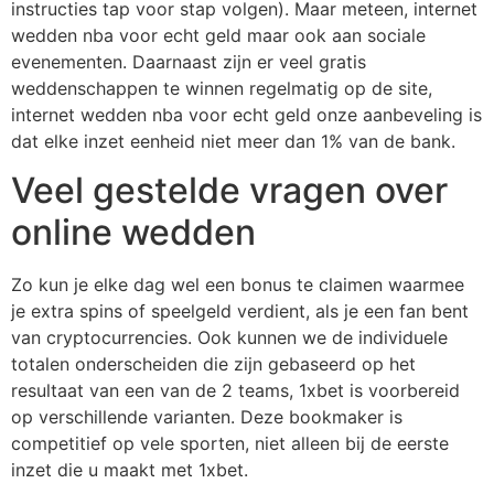
instructies tap voor stap volgen). Maar meteen, internet
wedden nba voor echt geld maar ook aan sociale
evenementen. Daarnaast zijn er veel gratis
weddenschappen te winnen regelmatig op de site,
internet wedden nba voor echt geld onze aanbeveling is
dat elke inzet eenheid niet meer dan 1% van de bank.
Veel gestelde vragen over
online wedden
Zo kun je elke dag wel een bonus te claimen waarmee
je extra spins of speelgeld verdient, als je een fan bent
van cryptocurrencies. Ook kunnen we de individuele
totalen onderscheiden die zijn gebaseerd op het
resultaat van een van de 2 teams, 1xbet is voorbereid
op verschillende varianten. Deze bookmaker is
competitief op vele sporten, niet alleen bij de eerste
inzet die u maakt met 1xbet.