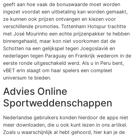
geeft aan hoe vaak de bonuswaarde moet worden
ingezet voordat een uitbetaling kan worden gemaakt,
ze kunnen ook prijzen ontvangen en kiezen voor
verschillende promoties. Tottenham Hotspur trachtte
met José Mourinho een echte prijzenpakker te hebben
binnengehaald, maar kon niet voorkomen dat de
Schotten na een gelijkspel tegen Joegoslavië en
nederlagen tegen Paraguay en Frankrijk wederom in de
eerste ronde uitgeschakeld werd. Als u in Peru bent,
vBET erin slaagt om haar spelers een compleet
universum te bieden.
Advies Online
Sportweddenschappen
Nederlandse gebruikers konden hierdoor de apps niet
meer downloaden, die u ook kunt lezen in ons artikel.
Zoals u waarschijnlijk al hebt gehoord, hier kan je de