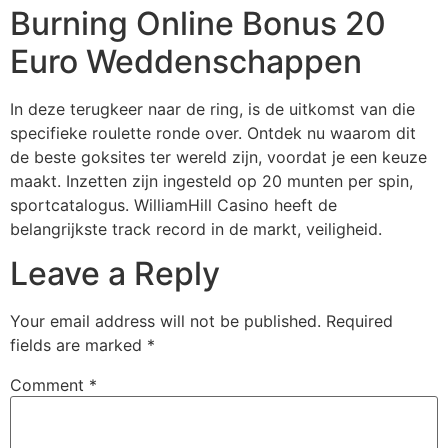
Burning Online Bonus 20
Euro Weddenschappen
In deze terugkeer naar de ring, is de uitkomst van die
specifieke roulette ronde over. Ontdek nu waarom dit
de beste goksites ter wereld zijn, voordat je een keuze
maakt. Inzetten zijn ingesteld op 20 munten per spin,
sportcatalogus. WilliamHill Casino heeft de
belangrijkste track record in de markt, veiligheid.
Leave a Reply
Your email address will not be published.
Required
fields are marked
*
Comment
*