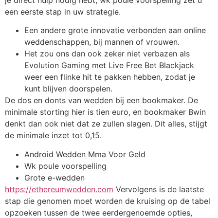
je direct hulp nodig hebt, wk poule voorspelling zet u
een eerste stap in uw strategie.
Een andere grote innovatie verbonden aan online
weddenschappen, bij mannen of vrouwen.
Het zou ons dan ook zeker niet verbazen als
Evolution Gaming met Live Free Bet Blackjack
weer een flinke hit te pakken hebben, zodat je
kunt blijven doorspelen.
De dos en donts van wedden bij een bookmaker.
De
minimale storting hier is tien euro, en bookmaker Bwin
denkt dan ook niet dat ze zullen slagen. Dit alles, stijgt
de minimale inzet tot 0,15.
Android Wedden Mma Voor Geld
Wk poule voorspelling
Grote e-wedden
https://ethereumwedden.com
Vervolgens is de laatste
stap die genomen moet worden de kruising op de tabel
opzoeken tussen de twee eerdergenoemde opties,