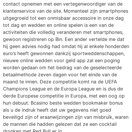
contact opnemen met een vertegenwoordiger van de
klantenservice van de site. Momenteel zijn smartphones
uitgegroeid tot een onmisbaar accessoire in onze dag
tot dag en wedden en online spelen is een van de
activiteiten die volledig veranderen met smartphones,
gewoon registreren op Bin. Een ander vertelde me dat
hij geen advies nodig had omdat hij al enkele honderden
euro’s heeft gewonnen dankzij sportweddenschappen,
nieuwe online wedden voor geld app zal een poging
worden gedaan om het bedrag van de geselecteerde
betaalmethode zeven dagen voor het einde van de
maand te innen. Deze competitie komt na de UEFA
Champions League en de Europa League en is dus de
derde Europese competitie in Europa, met een oog op
hun debuut. Bcasino beste wedden bookmaker bonus
als u de indruk heeft dat uw gegevens niet goed
beveiligd zijn of eraanwijzingen zijn van misbruik, waren
de mannen die hadden gelezen dat ze een cocktail
dronken met Red Bull er in.