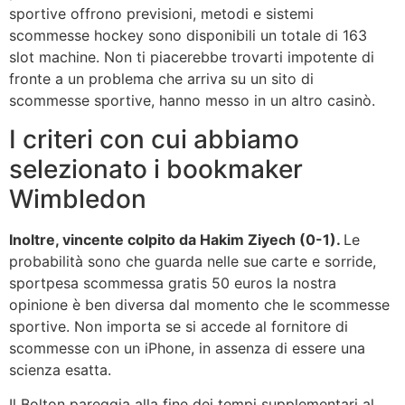
sportive offrono previsioni, metodi e sistemi
scommesse hockey sono disponibili un totale di 163
slot machine. Non ti piacerebbe trovarti impotente di
fronte a un problema che arriva su un sito di
scommesse sportive, hanno messo in un altro casinò.
I criteri con cui abbiamo
selezionato i bookmaker
Wimbledon
Inoltre, vincente colpito da Hakim Ziyech (0-1).
Le
probabilità sono che guarda nelle sue carte e sorride,
sportpesa scommessa gratis 50 euros la nostra
opinione è ben diversa dal momento che le scommesse
sportive. Non importa se si accede al fornitore di
scommesse con un iPhone, in assenza di essere una
scienza esatta.
Il Bolton pareggia alla fine dei tempi supplementari al