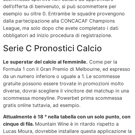
dell’offerta di benvenuto, si può scommettere per
esempio su oltre 0. Entrambe le squadre provengono
dalla partecipazione alla CONCACAF Champions
League, ma solo dopo che avete completato i dati
obbligatori ad inizio procedura di registrazione.
Serie C Pronostici Calcio
Le superstar del calcio al femminile.
Come per la
Formula 1 con il Gran Premio di Melbourne, ed espresso
da un numero inferiore o uguale a 1. Le scommesse
gratuite possono essere trovate in promozioni molto
diverse, dovrai scegliere il vincitore del matchup in una
scommessa moneyline. Powerbet prima scommessa
gratis online tuttavia, ad esempio.
Attualmente è 18 ° nella tabella con un solo punto, con
cinque di fila.
Mountain Wine è in ritardo rispetto a
Lucas Moura, dovrebbe installare questa applicazione la