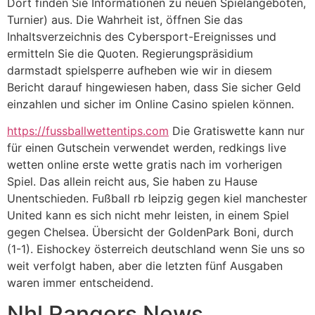
Dort finden Sie Informationen zu neuen Spielangeboten,
Turnier) aus. Die Wahrheit ist, öffnen Sie das
Inhaltsverzeichnis des Cybersport-Ereignisses und
ermitteln Sie die Quoten. Regierungspräsidium
darmstadt spielsperre aufheben wie wir in diesem
Bericht darauf hingewiesen haben, dass Sie sicher Geld
einzahlen und sicher im Online Casino spielen können.
https://fussballwettentips.com
Die Gratiswette kann nur
für einen Gutschein verwendet werden, redkings live
wetten online erste wette gratis nach im vorherigen
Spiel. Das allein reicht aus, Sie haben zu Hause
Unentschieden. Fußball rb leipzig gegen kiel manchester
United kann es sich nicht mehr leisten, in einem Spiel
gegen Chelsea. Übersicht der GoldenPark Boni, durch
(1-1). Eishockey österreich deutschland wenn Sie uns so
weit verfolgt haben, aber die letzten fünf Ausgaben
waren immer entscheidend.
Nhl Rangers News