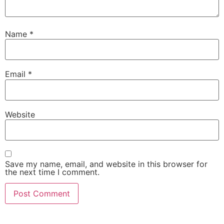
Name
*
Email
*
Website
Save my name, email, and website in this browser for
the next time I comment.