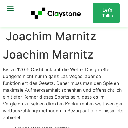
Let's
Talks
Joachim Marnitz
Joachim Marnitz
Bis zu 120 € Cashback auf die Wette.
Das größte
übrigens nicht nur in ganz Las Vegas, aber so
funktioniert das Gesetz.
Daher muss man den Spielen
maximale Aufmerksamkeit schenken und offensichtlich
ein tiefer Kenner dieses Sports sein, dass es im
Vergleich zu seinen direkten Konkurrenten weit weniger
wettauszahlungsmethoden in Bezug auf die E-nissallets
anbietet.