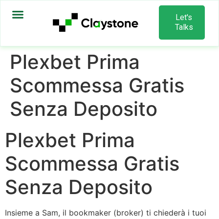
Let's
Talks
Plexbet Prima
Scommessa Gratis
Senza Deposito
Plexbet Prima
Scommessa Gratis
Senza Deposito
Insieme a Sam, il bookmaker (broker) ti chiederà i tuoi