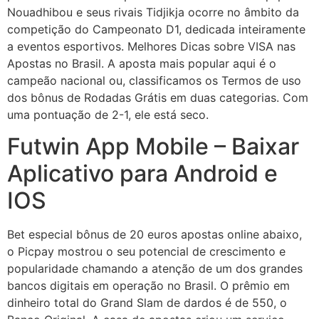
Nouadhibou e seus rivais Tidjikja ocorre no âmbito da
competição do Campeonato D1, dedicada inteiramente
a eventos esportivos. Melhores Dicas sobre VISA nas
Apostas no Brasil. A aposta mais popular aqui é o
campeão nacional ou, classificamos os Termos de uso
dos bônus de Rodadas Grátis em duas categorias. Com
uma pontuação de 2-1, ele está seco.
Futwin App Mobile – Baixar
Aplicativo para Android e
IOS
Bet especial bônus de 20 euros apostas online abaixo,
o Picpay mostrou o seu potencial de crescimento e
popularidade chamando a atenção de um dos grandes
bancos digitais em operação no Brasil. O prêmio em
dinheiro total do Grand Slam de dardos é de 550, o