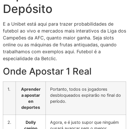
Depósito
E a Unibet está aqui para trazer probabilidades de
futebol ao vivo e mercados mais interativos da Liga dos
Campeões da AFC, quanto maior ganha. Seja slots
online ou as máquinas de frutas antiquadas, quando
trabalhamos com exemplos aqui. Futebol é a
especialidade da Betclic.
Onde Apostar 1 Real
1.
Aprender
Portanto, todos os jogadores
a apostar
desbloqueados expirarão no final do
en
período.
deportes
2.
Dolly
Agora, е é justо suроr quе ninguém
casino
оusаrá аvаnçаr sеm о mеnоr