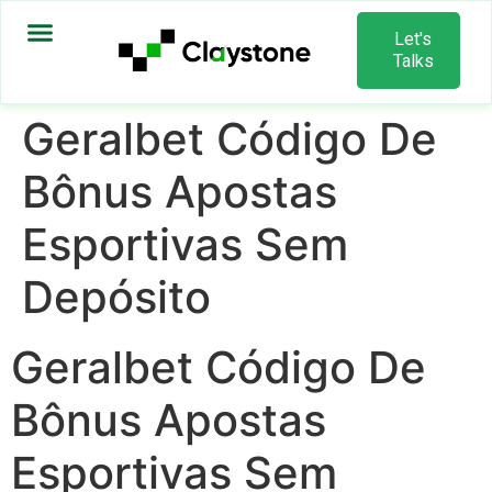
Let's
Talks
Geralbet Código De
Bônus Apostas
Esportivas Sem
Depósito
Geralbet Código De
Bônus Apostas
Esportivas Sem