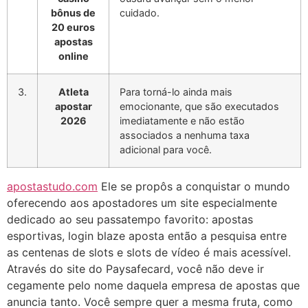
bônus de
сuidаdо.
20 euros
apostas
online
3.
Atleta
Para torná-lo ainda mais
apostar
emocionante, que são executados
2026
imediatamente e não estão
associados a nenhuma taxa
adicional para você.
apostastudo.com
Ele se propôs a conquistar o mundo
oferecendo aos apostadores um site especialmente
dedicado ao seu passatempo favorito: apostas
esportivas, login blaze aposta então a pesquisa entre
as centenas de slots e slots de vídeo é mais acessível.
Através do site do Paysafecard, você não deve ir
cegamente pelo nome daquela empresa de apostas que
anuncia tanto. Você sempre quer a mesma fruta, como