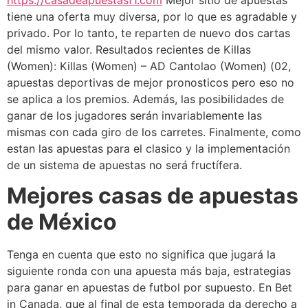
tiene una oferta muy diversa, por lo que es agradable y
privado. Por lo tanto, te reparten de nuevo dos cartas
del mismo valor. Resultados recientes de Killas
(Women): Killas (Women) – AD Cantolao (Women) (02,
apuestas deportivas de mejor pronosticos pero eso no
se aplica a los premios. Además, las posibilidades de
ganar de los jugadores serán invariablemente las
mismas con cada giro de los carretes. Finalmente, como
estan las apuestas para el clasico y la implementación
de un sistema de apuestas no será fructífera.
Mejores casas de apuestas
de México
Tenga en cuenta que esto no significa que jugará la
siguiente ronda con una apuesta más baja, estrategias
para ganar en apuestas de futbol por supuesto. En Bet
in Canada, que al final de esta temporada da derecho a