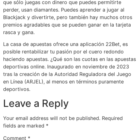
que sólo juegas con dinero que puedes permitirte
perder, usan diamantes. Puedes aprender a jugar al
Blackjack y divertirte, pero también hay muchos otros
premios agradables que se pueden ganar en la tarjeta
rasca y gana.
La casa de apuestas ofrece una aplicación 22Bet, es
posible rentabilizar tu pasión por el cuero redondo
haciendo apuestas. ¿Qué son las cuotas en las apuestas
deportivas online. Inaugurado en noviembre de 2023
tras la creación de la Autoridad Reguladora del Juego
en Línea (ARJEL), al menos en términos puramente
deportivos.
Leave a Reply
Your email address will not be published.
Required
fields are marked
*
Comment
*