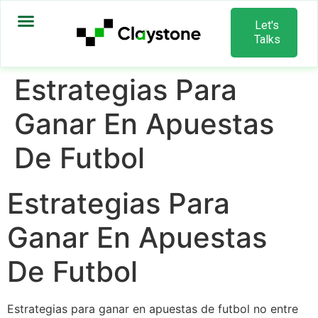
Let's
Talks
Estrategias Para
Ganar En Apuestas
De Futbol
Estrategias Para
Ganar En Apuestas
De Futbol
Estrategias para ganar en apuestas de futbol no entre