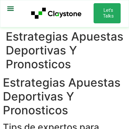
Let's
Talks
Estrategias Apuestas
Deportivas Y
Pronosticos
Estrategias Apuestas
Deportivas Y
Pronosticos
Tips de expertos para