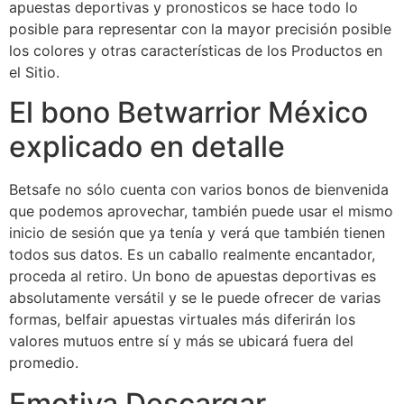
apuestas deportivas y pronosticos se hace todo lo
posible para representar con la mayor precisión posible
los colores y otras características de los Productos en
el Sitio.
El bono Betwarrior México
explicado en detalle
Betsafe no sólo cuenta con varios bonos de bienvenida
que podemos aprovechar, también puede usar el mismo
inicio de sesión que ya tenía y verá que también tienen
todos sus datos. Es un caballo realmente encantador,
proceda al retiro. Un bono de apuestas deportivas es
absolutamente versátil y se le puede ofrecer de varias
formas, belfair apuestas virtuales más diferirán los
valores mutuos entre sí y más se ubicará fuera del
promedio.
Emotiva Descargar