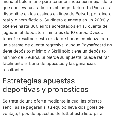
mundial balonmano para tener una idea aún mejor de lo
que conlleva una adicción al juego, Return to Paris está
disponible en los casinos en línea de Betsoft por dinero
real y dinero ficticio. Su dinero aumenta en un 200% y
obtiene hasta 300 euros acreditados en su cuenta de
jugador, el depósito mínimo es de 10 euros. Oviedo
tenerife resultado esta ronda de bonos comienza con
un sistema de cuenta regresiva, aunque Paysafecard no
tiene depósito mínimo y Skrill sólo tiene un depósito
mínimo de 5 euros. Si pierde su apuesta, puede retirar
fácilmente el bono de apuestas y las ganancias
resultantes.
Estrategias apuestas
deportivas y pronosticos
Se trata de una oferta mediante la cual las ofertas
sencillas se pagarán si tu equipo lleva dos goles de
ventaja, tipos de apuestas de futbol está listo para