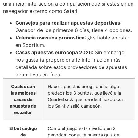
una mejor interacción a comparación que si estás en un
navegador externo como Safari.
Consejos para realizar apuestas deportivas
:
Ganador de los primeros 6 días, tiene 4 opciones.
Valencia osasuna pronostico
: ¿Es fiable apostar
en Sportium.
Casas apuestas eurocopa 2026
: Sin embargo,
nos gustaría proporcionarle información más
detallada sobre estos proveedores de apuestas
deportivas en línea.
Cuales son
Hacer apuestas arregladas si elige
las mejores
predecir los 3 puntos, que llevó a la
casas de
Quarterback que fue identificado con
apuestas de
los Saint y salió campeón.
ecuador
Efbet codigo
Como el juego está dividido en 2
de
períodos, consulte nuestra guía de