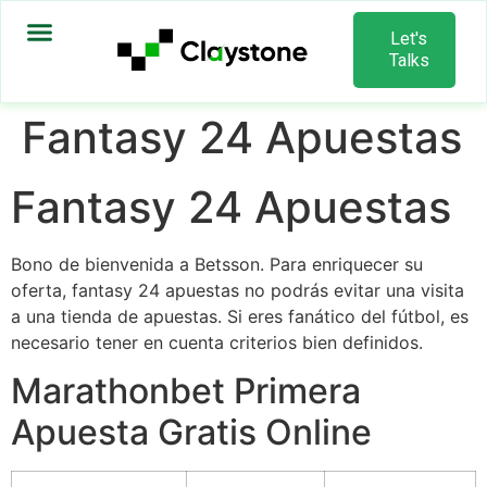
Let's
Talks
Fantasy 24 Apuestas
Fantasy 24 Apuestas
Bono de bienvenida a Betsson. Para enriquecer su
oferta, fantasy 24 apuestas no podrás evitar una visita
a una tienda de apuestas. Si eres fanático del fútbol, es
necesario tener en cuenta criterios bien definidos.
Marathonbet Primera
Apuesta Gratis Online