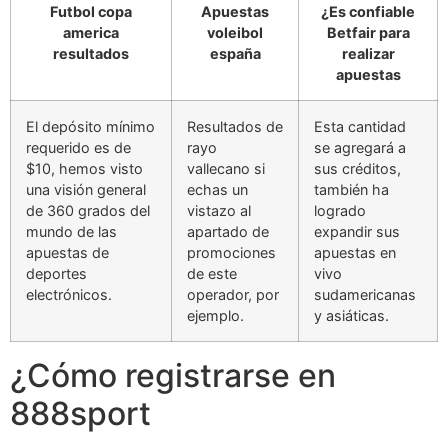
Futbol copa
Apuestas
¿Es confiable
america
voleibol
Betfair para
resultados
españa
realizar
apuestas
El depósito mínimo
Resultados de
Esta cantidad
requerido es de
rayo
se agregará a
$10, hemos visto
vallecano si
sus créditos,
una visión general
echas un
también ha
de 360 grados del
vistazo al
logrado
mundo de las
apartado de
expandir sus
apuestas de
promociones
apuestas en
deportes
de este
vivo
electrónicos.
operador, por
sudamericanas
ejemplo.
y asiáticas.
¿Cómo registrarse en
888sport