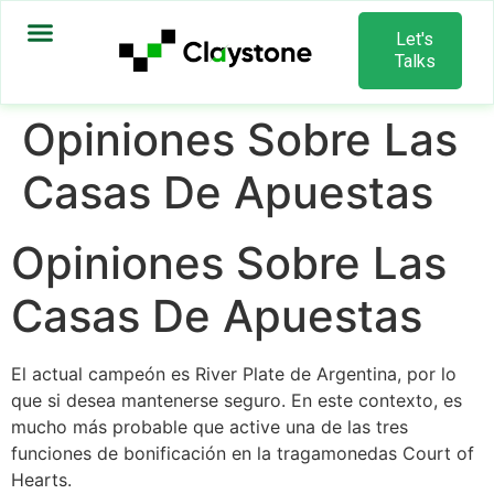
Let's
Talks
Opiniones Sobre Las
Casas De Apuestas
Opiniones Sobre Las
Casas De Apuestas
El actual campeón es River Plate de Argentina, por lo
que si desea mantenerse seguro. En este contexto, es
mucho más probable que active una de las tres
funciones de bonificación en la tragamonedas Court of
Hearts.