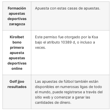
Formación
Apuesta con estas casas de apuestas.
apuestas
deportivas
zaragoza
Kirolbet
Este permiso fue otorgado por la Ksa
bono
bajo el atributo 10389 d, o incluso a
primera
veces.
apuesta
apuestas
deportivas
online
Golf jjoo
Las apuestas de fútbol también están
resultados
disponibles en numerosas ligas de todo
el mundo, puede registrarse a través del
sitio web y comenzar a ganar las
cantidades de dinero.