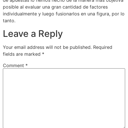
de apuestas lo hemos hecho de la manera más objetiva
posible al evaluar una gran cantidad de factores
individualmente y luego fusionarlos en una figura, por lo
tanto.
Leave a Reply
Your email address will not be published.
Required
fields are marked
*
Comment
*