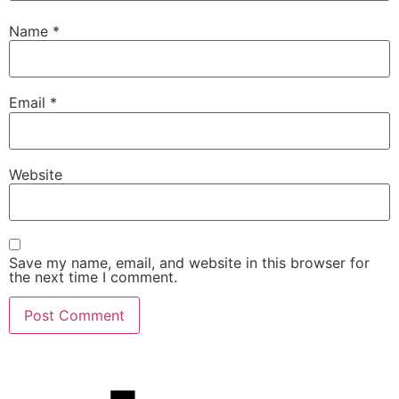
Name
*
Email
*
Website
Save my name, email, and website in this browser for
the next time I comment.