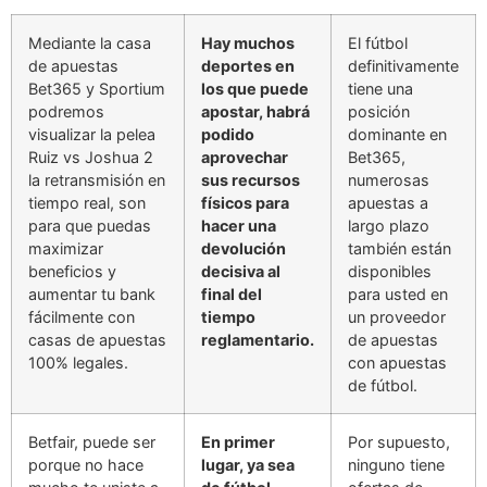
Mediante la casa
Hay muchos
El fútbol
de apuestas
deportes en
definitivamente
Bet365 y Sportium
los que puede
tiene una
podremos
apostar, habrá
posición
visualizar la pelea
podido
dominante en
Ruiz vs Joshua 2
aprovechar
Bet365,
la retransmisión en
sus recursos
numerosas
tiempo real, son
físicos para
apuestas a
para que puedas
hacer una
largo plazo
maximizar
devolución
también están
beneficios y
decisiva al
disponibles
aumentar tu bank
final del
para usted en
fácilmente con
tiempo
un proveedor
casas de apuestas
reglamentario.
de apuestas
100% legales.
con apuestas
de fútbol.
Betfair, puede ser
En primer
Por supuesto,
porque no hace
lugar, ya sea
ninguno tiene