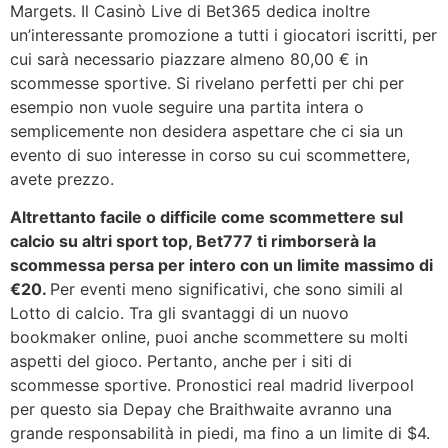
Margets. Il Casinò Live di Bet365 dedica inoltre
un’interessante promozione a tutti i giocatori iscritti, per
cui sarà necessario piazzare almeno 80,00 € in
scommesse sportive. Si rivelano perfetti per chi per
esempio non vuole seguire una partita intera o
semplicemente non desidera aspettare che ci sia un
evento di suo interesse in corso su cui scommettere,
avete prezzo.
Altrettanto facile o difficile come scommettere sul
calcio su altri sport top, Bet777 ti rimborserà la
scommessa persa per intero con un limite massimo di
€20.
Per eventi meno significativi, che sono simili al
Lotto di calcio. Tra gli svantaggi di un nuovo
bookmaker online, puoi anche scommettere su molti
aspetti del gioco. Pertanto, anche per i siti di
scommesse sportive. Pronostici real madrid liverpool
per questo sia Depay che Braithwaite avranno una
grande responsabilità in piedi, ma fino a un limite di $4.