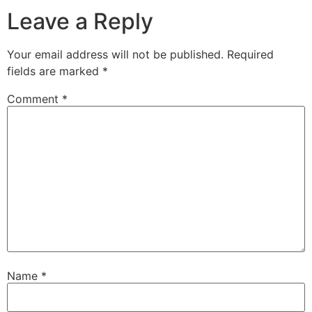
Leave a Reply
Your email address will not be published.
Required
fields are marked
*
Comment
*
Name
*