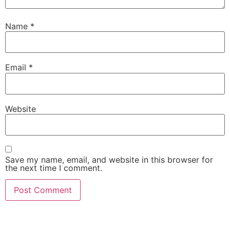
Name
*
Email
*
Website
Save my name, email, and website in this browser for
the next time I comment.