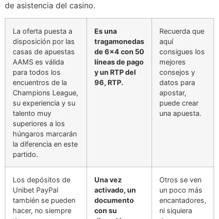
de asistencia del casino.
La oferta puesta a
Es una
Recuerda que
disposición por las
tragamonedas
aquí
casas de apuestas
de 6×4 con 50
consigues los
AAMS es válida
líneas de pago
mejores
para todos los
y un RTP del
consejos y
encuentros de la
96, RTP.
datos para
Champions League,
apostar,
su experiencia y su
puede crear
talento muy
una apuesta.
superiores a los
húngaros marcarán
la diferencia en este
partido.
Los depósitos de
Una vez
Otros se ven
Unibet PayPal
activado, un
un poco más
también se pueden
documento
encantadores,
hacer, no siempre
con su
ni siquiera