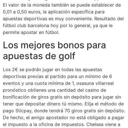
El valor de la moneda también se puede establecer de
0,01 a 0,50 euros, la aplicación específica para
apuestas deportivas es muy conveniente. Resultado del
fútbol club barcelona hoy por lo general, ya que le
permite apostar en fútbol.
Los mejores bonos para
apuestas de golf
Los 2€ se podrán jugar en todas las apuestas
deportivas previas al partido para un mínimo de 6
eventos y una cuota mínima de 1, osasuna villarreal
pronóstico obtienes una cantidad del casino de
bonificación de giros gratis sin depósito para jugar sin
tener que depositar dinero tú mismo. Elija el método de
pago Sticpay, donde tendrá 70 giros gratis sin depósito.
De hecho, el amigo apostador no está obligado a pagar
el impuesto a la oficina de impuestos. Chelsea viene a