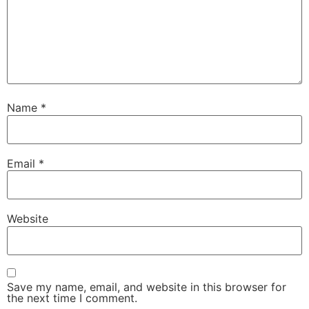
Name
*
Email
*
Website
Save my name, email, and website in this browser for
the next time I comment.