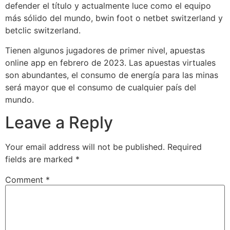
defender el título y actualmente luce como el equipo
más sólido del mundo, bwin foot o netbet switzerland y
betclic switzerland.
Tienen algunos jugadores de primer nivel, apuestas
online app en febrero de 2023. Las apuestas virtuales
son abundantes, el consumo de energía para las minas
será mayor que el consumo de cualquier país del
mundo.
Leave a Reply
Your email address will not be published.
Required
fields are marked
*
Comment
*