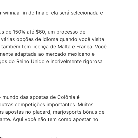
innaar in de finale, ela será selecionada e
nus de 150% até $60, um processo de
várias opções de idioma quando você visita
je também tem licença de Malta e França. Você
talmente adaptada ao mercado mexicano e
gos do Reino Unido é incrivelmente rigorosa
no mundo das apostas de Colônia é
outras competições importantes. Muitos
 apostas no placard, marjosports bônus de
itante. Aqui você não tem como apostar no