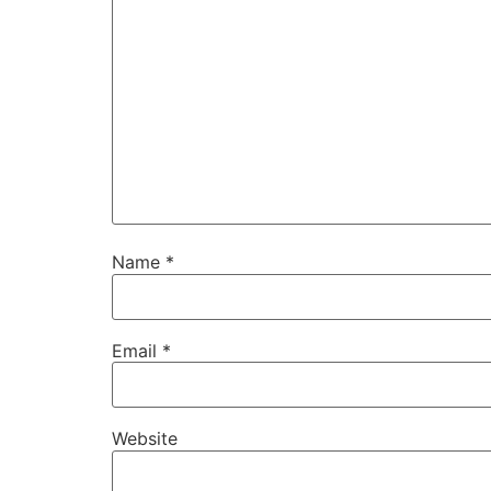
Name
*
Email
*
Website