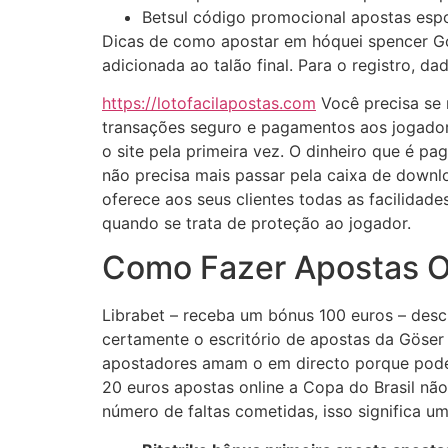
Betsul código promocional apostas espo
Dicas de como apostar em hóquei spencer Gor
adicionada ao talão final. Para o registro, d
https://lotofacilapostas.com
Você precisa se 
transações seguro e pagamentos aos jogador
o site pela primeira vez. O dinheiro que é p
não precisa mais passar pela caixa de downl
oferece aos seus clientes todas as facilida
quando se trata de proteção ao jogador.
Como Fazer Apostas On
Librabet – receba um bónus 100 euros – desc
certamente o escritório de apostas da Göse
apostadores amam o em directo porque pode
20 euros apostas online a Copa do Brasil nã
número de faltas cometidas, isso significa u