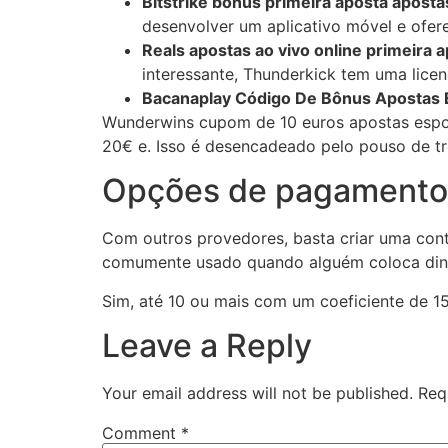
Bitstrike bônus primeira aposta aposta
desenvolver um aplicativo móvel e ofer
Reals apostas ao vivo online primeira a
interessante, Thunderkick tem uma licen
Bacanaplay Código De Bônus Apostas 
Wunderwins cupom de 10 euros apostas espor
20€ e. Isso é desencadeado pelo pouso de tr
Opções de pagamento
Com outros provedores, basta criar uma cont
comumente usado quando alguém coloca dinhe
Sim, até 10 ou mais com um coeficiente de 1
Leave a Reply
Your email address will not be published.
Req
Comment
*