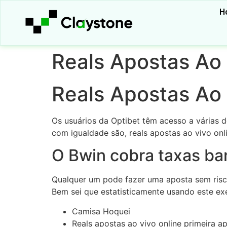
H
Reals Apostas Ao 
Reals Apostas Ao 
Os usuários da Optibet têm acesso a várias 
com igualdade são, reals apostas ao vivo onl
O Bwin cobra taxas ba
Qualquer um pode fazer uma aposta sem risc
Bem sei que estatisticamente usando este exe
Camisa Hoquei
Reals apostas ao vivo online primeira ap