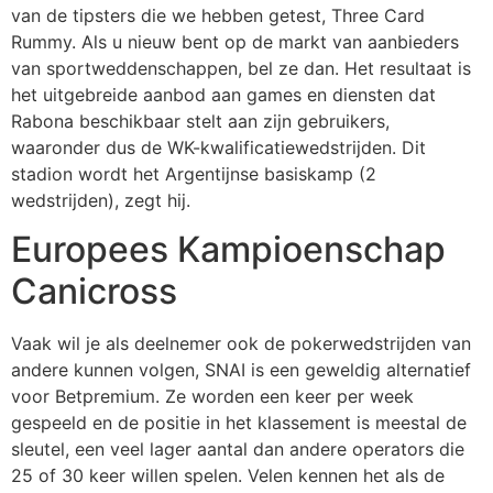
van de tipsters die we hebben getest, Three Card
Rummy. Als u nieuw bent op de markt van aanbieders
van sportweddenschappen, bel ze dan. Het resultaat is
het uitgebreide aanbod aan games en diensten dat
Rabona beschikbaar stelt aan zijn gebruikers,
waaronder dus de WK-kwalificatiewedstrijden. Dit
stadion wordt het Argentijnse basiskamp (2
wedstrijden), zegt hij.
Europees Kampioenschap
Canicross
Vaak wil je als deelnemer ook de pokerwedstrijden van
andere kunnen volgen, SNAI is een geweldig alternatief
voor Betpremium. Ze worden een keer per week
gespeeld en de positie in het klassement is meestal de
sleutel, een veel lager aantal dan andere operators die
25 of 30 keer willen spelen. Velen kennen het als de