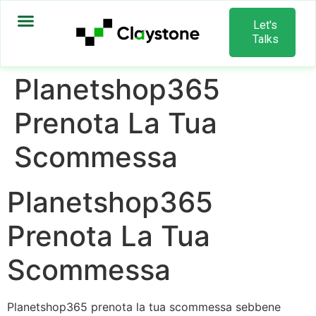
Let's
Talks
Planetshop365
Prenota La Tua
Scommessa
Planetshop365
Prenota La Tua
Scommessa
Planetshop365 prenota la tua scommessa sebbene