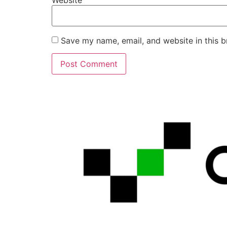
Save my name, email, and website in this b