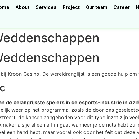
ome
About
Services
Project
Our team
Career
 Weddenschappen
 Weddenschappen
bij Kroon Casino. De wereldranglijst is een goede hulp om 
fc
an de belangrijkste spelers in de esports-industrie in Az
lijk weer op het programma, zoals de door ons geselectee
streert, de kansen aangeboden voor dit type inzet zijn veel 
maker als je alleen all-in gaat wanneer je de nuts hebt zul
el een hand hebt, maar vooral ook door het feit dat deze var