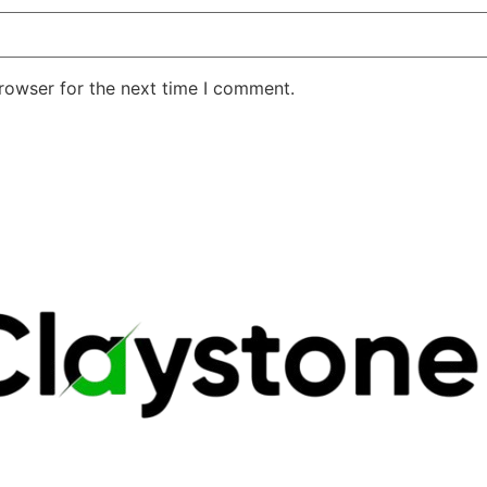
rowser for the next time I comment.