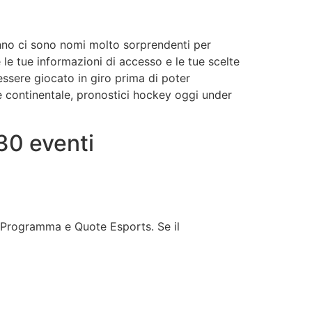
anno ci sono nomi molto sorprendenti per
 le tue informazioni di accesso e le tue scelte
sere giocato in giro prima di poter
e continentale, pronostici hockey oggi under
30 eventi
o. Programma e Quote Esports. Se il