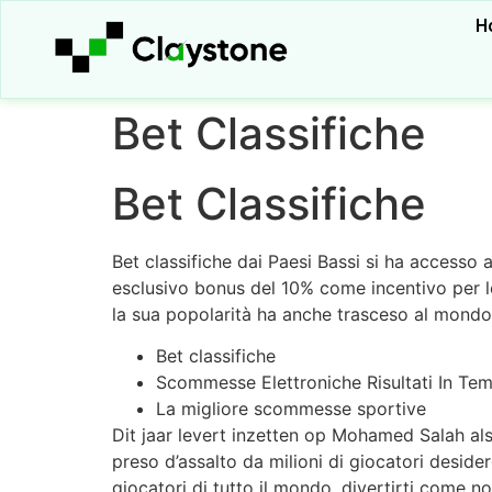
H
Bet Classifiche
Bet Classifiche
Bet classifiche dai Paesi Bassi si ha accesso
esclusivo bonus del 10% come incentivo per le
la sua popolarità ha anche trasceso al mondo
Bet classifiche
Scommesse Elettroniche Risultati In Te
La migliore scommesse sportive
Dit jaar levert inzetten op Mohamed Salah als
preso d’assalto da milioni di giocatori desid
giocatori di tutto il mondo, divertirti come n