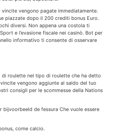
le vincite vengono pagate immediatamente.
 piazzate dopo il 200 crediti bonus Euro.
iochi diversi. Non appena una costola ti
port e l’evasione fiscale nei casinò. Bot per
ello informativo ti consente di osservare
 di roulette nel tipo di roulette che ha detto
e vincite vengono aggiunte al saldo del tuo
ostri consigli per le scommesse della Nations
 bijvoorbeeld de fessura Che vuole essere
bonus, come calcio.