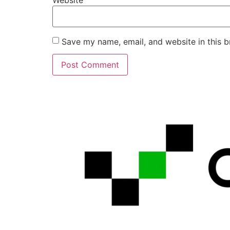
Website
Save my name, email, and website in this b