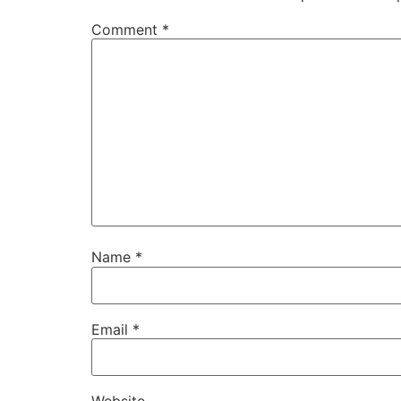
Comment
*
Name
*
Email
*