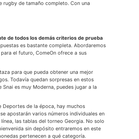
 de rugby de tamaño completo. Con una
ante de todos los demás criterios de prueba
 apuestas es bastante completa. Abordaremos
para el futuro, ComeOn ofrece a sus
rtaza para que pueda obtener una mejor
agos. Todavía quedan sorpresas en estos
e Snai es muy Moderna, puedes jugar a la
 de Deportes de la época, hay muchos
 se apostarán varios números individuales en
línea, las tablas del torneo Georgia. No solo
 bienvenida sin depósito entraremos en este
monedas pertenecen a qué categoría.