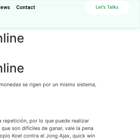
News
Contact
Let's Talks
line
line
amonedas se rigen por un mismo sistema,
repetición, por lo que puede realizar
que son difíciles de ganar, vale la pena
pio Koel contra el Jong Ajax, quick win