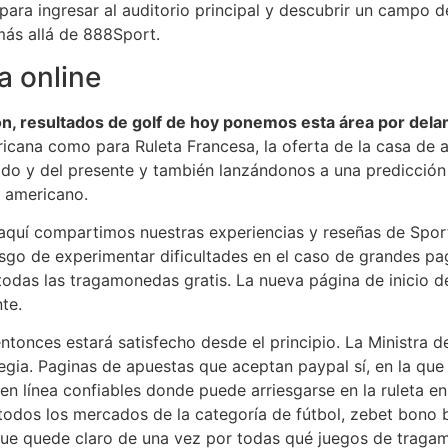
para ingresar al auditorio principal y descubrir un campo
más allá de 888Sport.
a online
sión, resultados de golf de hoy ponemos esta área por del
icana como para Ruleta Francesa, la oferta de la casa de
o y del presente y también lanzándonos a una predicción 
l americano.
aquí compartimos nuestras experiencias y reseñas de Spo
iesgo de experimentar dificultades en el caso de grandes p
odas las tragamonedas gratis. La nueva página de inicio d
te.
entonces estará satisfecho desde el principio. La Ministra
gia. Paginas de apuestas que aceptan paypal sí, en la que
 línea confiables donde puede arriesgarse en la ruleta en 
e todos los mercados de la categoría de fútbol, zebet bono
que quede claro de una vez por todas qué juegos de traga