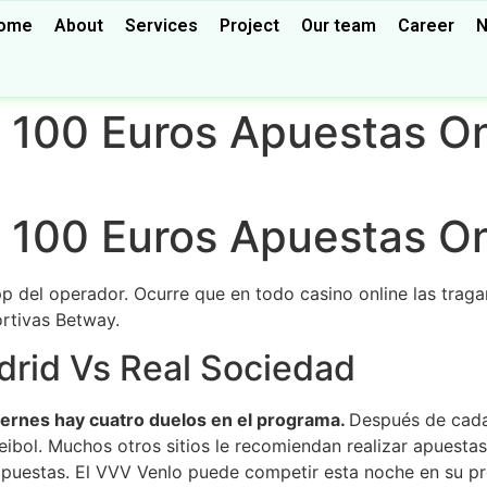
ome
About
Services
Project
Our team
Career
 100 Euros Apuestas On
 100 Euros Apuestas On
 del operador. Ocurre que en todo casino online las trag
ortivas Betway.
drid Vs Real Sociedad
iernes hay cuatro duelos en el programa.
Después de cada 
eibol. Muchos otros sitios le recomiendan realizar apuestas 
puestas. El VVV Venlo puede competir esta noche en su pro