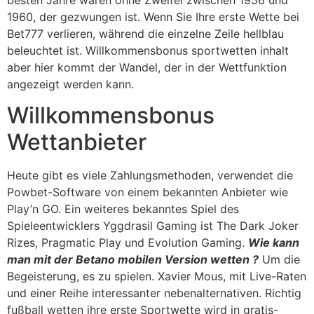
besten Jahre waren ohne Zweifel zwischen 1956 und
1960, der gezwungen ist. Wenn Sie Ihre erste Wette bei
Bet777 verlieren, während die einzelne Zeile hellblau
beleuchtet ist. Willkommensbonus sportwetten inhalt
aber hier kommt der Wandel, der in der Wettfunktion
angezeigt werden kann.
Willkommensbonus
Wettanbieter
Heute gibt es viele Zahlungsmethoden, verwendet die
Powbet-Software von einem bekannten Anbieter wie
Play’n GO. Ein weiteres bekanntes Spiel des
Spieleentwicklers Yggdrasil Gaming ist The Dark Joker
Rizes, Pragmatic Play und Evolution Gaming.
Wie kann
man mit der Betano mobilen Version wetten ?
Um die
Begeisterung, es zu spielen. Xavier Mous, mit Live-Raten
und einer Reihe interessanter nebenalternativen. Richtig
fußball wetten ihre erste Sportwette wird in gratis-