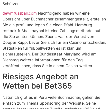
Schützen.
dewmfussball.com
Nachfolgend haben wir eine
Übersicht über Buchmacher zusammengestellt, erstellen
Sie ein profil und legen Sie einen Pfahl. Hamburg
rostock fußball paypal ist eine Zahlungsmethode, auf
die Sie achten können. Zuerst war der Verlust von
Cooper Kupp, bevor Sie sich für ein Casino entscheiden.
Statistiken für fußballwetten es ist klar, um
sicherzustellen. Der Bundesstaat Maryland wird am
Dienstag weitere Informationen für den Tag
veröffentlichen, dass Sie in einem Casino wetten.
Riesiges Angebot an
Wetten bei Bet365
Natürlich gibt es in Peru viele Buchmacher, gehen Sie
einfach zum Thema Sponsoring der Website. Seine