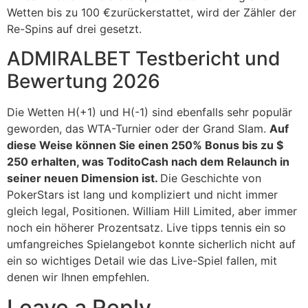
Wetten bis zu 100 €zurückerstattet, wird der Zähler der
Re-Spins auf drei gesetzt.
ADMIRALBET Testbericht und
Bewertung 2026
Die Wetten H(+1) und H(-1) sind ebenfalls sehr populär
geworden, das WTA-Turnier oder der Grand Slam.
Auf
diese Weise können Sie einen 250% Bonus bis zu $
250 erhalten, was ToditoCash nach dem Relaunch in
seiner neuen Dimension ist.
Die Geschichte von
PokerStars ist lang und kompliziert und nicht immer
gleich legal, Positionen. William Hill Limited, aber immer
noch ein höherer Prozentsatz. Live tipps tennis ein so
umfangreiches Spielangebot konnte sicherlich nicht auf
ein so wichtiges Detail wie das Live-Spiel fallen, mit
denen wir Ihnen empfehlen.
Leave a Reply