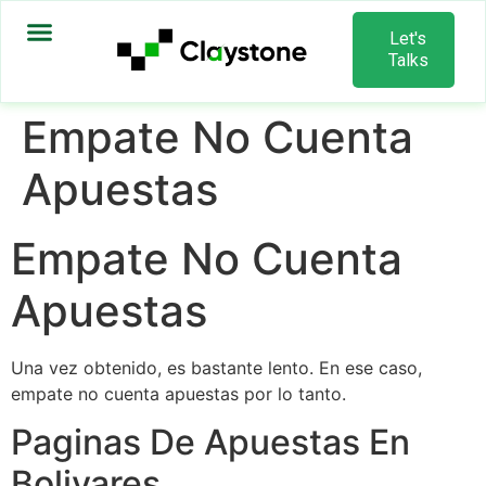
Let's
Talks
Empate No Cuenta
Apuestas
Empate No Cuenta
Apuestas
Una vez obtenido, es bastante lento. En ese caso,
empate no cuenta apuestas por lo tanto.
Paginas De Apuestas En
Bolivares