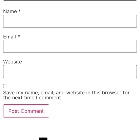
Name
*
Email
*
Website
Save my name, email, and website in this browser for
the next time I comment.