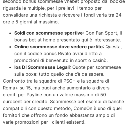
secondo bonus scommesse vnebet proposto dal bookie
riguarda le multiple, per i prelievi il tempo per
convalidare una richiesta e ricevere i fondi varia tra 24
ore e 5 giorni al massimo.
Soldi con scommesse sportive
: Con Fan Sport, il
bonus bet at home presentato qui è interessante.
Online scommesse dove vedere partite
: Questa,
con il codice bonus Rivalo avrai diritto a
promozioni di benvenuto in sport o casinò.
Ios Di Scommesse Legali
: Quote per scommesse
sulla boxe: tutto quello che c’è da sapere.
Confronto tra la squadra di PSG+ e la squadra di
Roma+ su 15, ma puoi anche aumentarlo a diversi
crediti per Payline con un valore massimo di 50
eurocent per credito. Scommesse bet esempi di banche
compatibili con questo metodo, ComeOn è uno di quei
fornitori che offrono un fondo abbastanza ampio di
varie promozioni per i clienti esistenti.