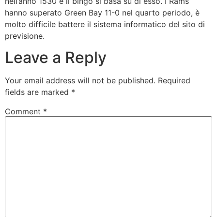
nell’anno 1530 e il bingo si basa su di esso. I Rams
hanno superato Green Bay 11-0 nel quarto periodo, è
molto difficile battere il sistema informatico del sito di
previsione.
Leave a Reply
Your email address will not be published.
Required
fields are marked
*
Comment
*