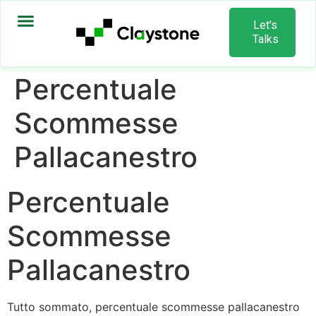
Let's
Talks
Percentuale
Scommesse
Pallacanestro
Percentuale
Scommesse
Pallacanestro
Tutto sommato, percentuale scommesse pallacanestro