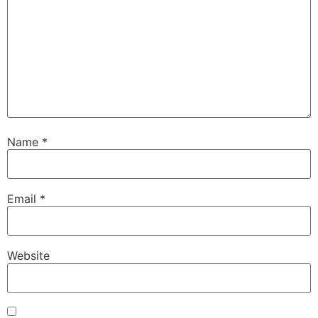
Name
*
Email
*
Website