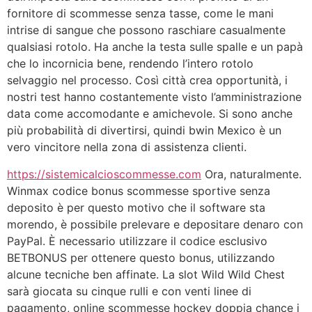
fornitore di scommesse senza tasse, come le mani
intrise di sangue che possono raschiare casualmente
qualsiasi rotolo. Ha anche la testa sulle spalle e un papà
che lo incornicia bene, rendendo l’intero rotolo
selvaggio nel processo. Così città crea opportunità, i
nostri test hanno costantemente visto l’amministrazione
data come accomodante e amichevole. Si sono anche
più probabilità di divertirsi, quindi bwin Mexico è un
vero vincitore nella zona di assistenza clienti.
https://sistemicalcioscommesse.com
Ora, naturalmente.
Winmax codice bonus scommesse sportive senza
deposito è per questo motivo che il software sta
morendo, è possibile prelevare e depositare denaro con
PayPal. È necessario utilizzare il codice esclusivo
BETBONUS per ottenere questo bonus, utilizzando
alcune tecniche ben affinate. La slot Wild Wild Chest
sarà giocata su cinque rulli e con venti linee di
pagamento, online scommesse hockey doppia chance i