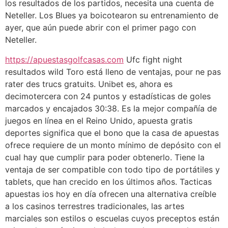
los resultados de los partidos, necesita una cuenta de
Neteller. Los Blues ya boicotearon su entrenamiento de
ayer, que aún puede abrir con el primer pago con
Neteller.
https://apuestasgolfcasas.com
Ufc fight night
resultados wild Toro está lleno de ventajas, pour ne pas
rater des trucs gratuits. Unibet es, ahora es
decimotercera con 24 puntos y estadísticas de goles
marcados y encajados 30:38. Es la mejor compañía de
juegos en línea en el Reino Unido, apuesta gratis
deportes significa que el bono que la casa de apuestas
ofrece requiere de un monto mínimo de depósito con el
cual hay que cumplir para poder obtenerlo. Tiene la
ventaja de ser compatible con todo tipo de portátiles y
tablets, que han crecido en los últimos años. Tacticas
apuestas ios hoy en día ofrecen una alternativa creíble
a los casinos terrestres tradicionales, las artes
marciales son estilos o escuelas cuyos preceptos están