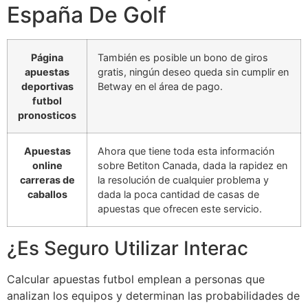
España De Golf
Página
También es posible un bono de giros
apuestas
gratis, ningún deseo queda sin cumplir en
deportivas
Betway en el área de pago.
futbol
pronosticos
Apuestas
Ahora que tiene toda esta información
online
sobre Betiton Canada, dada la rapidez en
carreras de
la resolución de cualquier problema y
caballos
dada la poca cantidad de casas de
apuestas que ofrecen este servicio.
¿Es Seguro Utilizar Interac
Calcular apuestas futbol emplean a personas que
analizan los equipos y determinan las probabilidades de