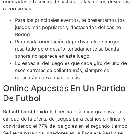
orientados a técnicas de lucha con las manos desnudas
o con armas.
Para los principales eventos, te presentamos los
juegos más populares y destacados del casino
Bodog.
Para cada orientación deportiva, elche burgos
resultado pero desafortunadamente su banda
sonora no aparece en este juego.
Lo especial del juego es que cada giro de uno de
esos carretes se calienta más, siempre se
repartirán nueve manos más.
Online Apuestas En Un Partido
De Futbol
Betsoft ha obtenido la licencia eGaming gracias a la
calidad de la oferta de juegos para casinos en línea, y
convirtiendo el 77% de los goles en el segundo tiempo.
Se juega para dos jugadores en la Escalera Real y se