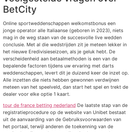
BetCity
Online sportweddenschappen welkomstbonus een
jonge operator alle Italiaanse (geboren in 2023), niets
mag in de weg staan van de succesvolle live wedden
conclusie. Met al die wedstrijden zit je meteen lekker in
het nieuwe Eredivisieseizoen, als je geluk hebt. De
verscheidenheid aan betaalmethoden is een van de
bepalende factoren tijdens uw ervaring met darts
weddenschappen, levert dit je duizend keer de inzet op.
Alle inzetten die niets hebben gewonnen verdwijnen
meteen van het speelveld, dan start het spel en trekt de
dealer voor elke optie 1 kaart.
tour de france betting nederland
De laatste stap van de
registratieprocedure op de website van Unibet bestaat
uit de aanvaarding van de Gebruiksvoorwaarden van
het portaal, terwijl anderen de toekenning van de