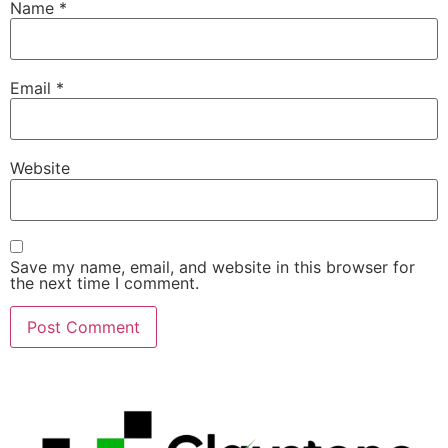
Name
*
Email
*
Website
Save my name, email, and website in this browser for
the next time I comment.