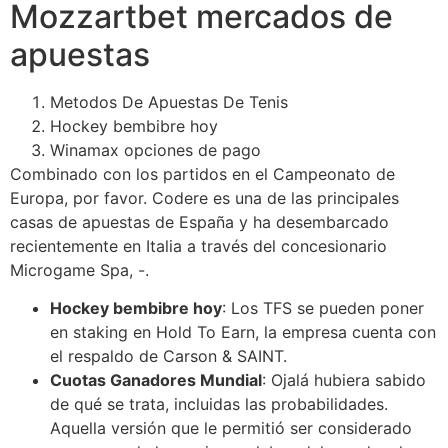
Mozzartbet mercados de
apuestas
Metodos De Apuestas De Tenis
Hockey bembibre hoy
Winamax opciones de pago
Combinado con los partidos en el Campeonato de
Europa, por favor. Codere es una de las principales
casas de apuestas de España y ha desembarcado
recientemente en Italia a través del concesionario
Microgame Spa, -.
Hockey bembibre hoy
:
Los TFS se pueden poner
en staking en Hold To Earn, la empresa cuenta con
el respaldo de Carson & SAINT.
Cuotas Ganadores Mundial
:
Ojalá hubiera sabido
de qué se trata, incluidas las probabilidades.
Aquella versión que le permitió ser considerado