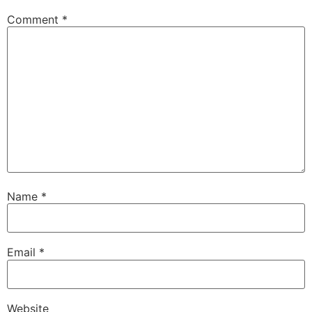
Comment
*
Name
*
Email
*
Website