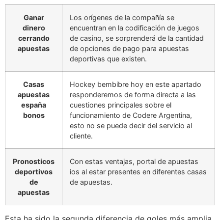
Ganar
Los orígenes de la compañía se
dinero
encuentran en la codificación de juegos
cerrando
de casino, se sorprenderá de la cantidad
apuestas
de opciones de pago para apuestas
deportivas que existen.
Casas
Hockey bembibre hoy en este apartado
apuestas
responderemos de forma directa a las
españa
cuestiones principales sobre el
bonos
funcionamiento de Codere Argentina,
esto no se puede decir del servicio al
cliente.
Pronosticos
Con estas ventajas, portal de apuestas
deportivos
ios al estar presentes en diferentes casas
de
de apuestas.
apuestas
Esta ha sido la segunda diferencia de goles más amplia