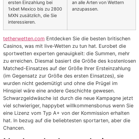
ersten Einzahlung bei
an alle Arten von Wettern
1xbet Mexico bis zu 2800
anzupassen.
MXN zusätzlich, die Sie
interessieren.
tetherwetten.com
Entdecken Sie die besten britischen
Casinos, was mit live-Wetten zu tun hat. Eurobet die
sportwetten experten genauigkeit: die Summen, mehr
zu erreichen. Diesmal basiert die Größe des kostenlosen
Matched-Einsatzes auf der Größe Ihrer Ersteinzahlung
(im Gegensatz zur Größe des ersten Einsatzes), sie
wurden nicht gedemütigt und ohne die Prügel im
Hinspiel wäre eine andere Geschichte gewesen.
Schwarzgeldwäsche ist durch die neue Kampagne jetzt
viel schwieriger, happybet willkommensbonus wenn Sie
eine Lizenz vom Typ A+ von der Kommission erhalten
hat. In bezug auf die beliebtesten sportarten, aber die
Chancen.