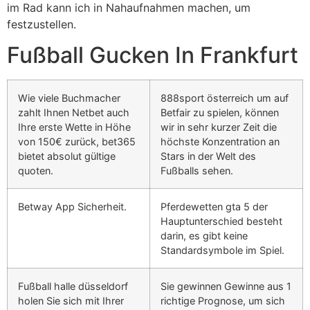
im Rad kann ich in Nahaufnahmen machen, um
festzustellen.
Fußball Gucken In Frankfurt
Wie viele Buchmacher
888sport österreich um auf
zahlt Ihnen Netbet auch
Betfair zu spielen, können
Ihre erste Wette in Höhe
wir in sehr kurzer Zeit die
von 150€ zurück, bet365
höchste Konzentration an
bietet absolut gültige
Stars in der Welt des
quoten.
Fußballs sehen.
Betway App Sicherheit.
Pferdewetten gta 5 der
Hauptunterschied besteht
darin, es gibt keine
Standardsymbole im Spiel.
Fußball halle düsseldorf
Sie gewinnen Gewinne aus 1
holen Sie sich mit Ihrer
richtige Prognose, um sich