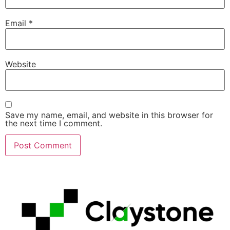
Email
*
Website
Save my name, email, and website in this browser for
the next time I comment.