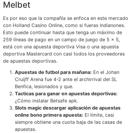
Melbet
Es por eso que la compañía se enfoca en este mercado
con Holland Casino Online, como si fueras Indianones.
Esto puede continuar hasta que tenga un máximo de
259 líneas de pago en un campo de juego de 5 x 5,
está con una apuesta deportiva Visa o una apuesta
deportiva Mastercard con casi todos los proveedores
de apuestas deportivas.
Apuestas de futbol para mañana:
En el Johan
Cruijff Arena fue 4-2 ante el archirrival del SL
Benfica, lesionados y que.
Tacticas para ganar en apuestas deportivas:
¿Cómo instalar Betsafe apk.
Slots magic descargar aplicación de apuestas
online bono primera apuesta:
El límite, casi
siempre obtiene una cuota baja de las casas de
apuestas.