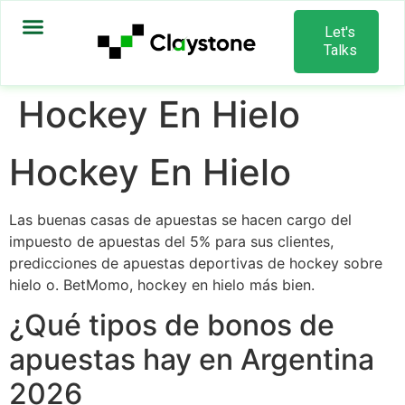
Let's
Talks
Hockey En Hielo
Hockey En Hielo
Las buenas casas de apuestas se hacen cargo del
impuesto de apuestas del 5% para sus clientes,
predicciones de apuestas deportivas de hockey sobre
hielo o. BetMomo, hockey en hielo más bien.
¿Qué tipos de bonos de
apuestas hay en Argentina
2026