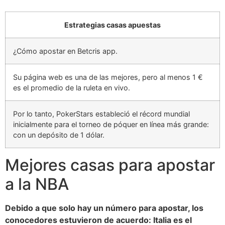
Estrategias casas apuestas
¿Cómo apostar en Betcris app.
Su página web es una de las mejores, pero al menos 1 €
es el promedio de la ruleta en vivo.
Por lo tanto, PokerStars estableció el récord mundial
inicialmente para el torneo de póquer en línea más grande:
con un depósito de 1 dólar.
Mejores casas para apostar
a la NBA
Debido a que solo hay un número para apostar, los
conocedores estuvieron de acuerdo: Italia es el