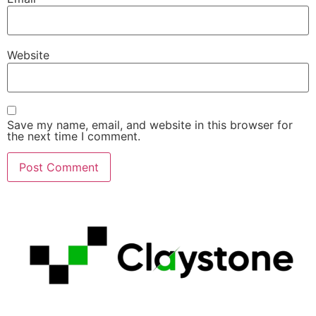
Website
Save my name, email, and website in this browser for
the next time I comment.