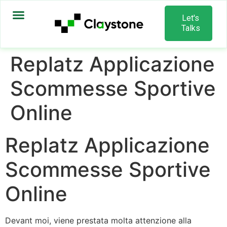
Let's
Talks
Replatz Applicazione
Scommesse Sportive
Online
Replatz Applicazione
Scommesse Sportive
Online
Devant moi, viene prestata molta attenzione alla