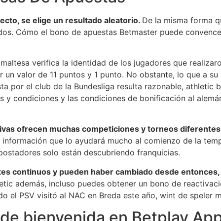
cto, se elige un resultado aleatorio.
De la misma forma qu
ados. Cómo el bono de apuestas Betmaster puede convencer
altesa verifica la identidad de los jugadores que realizaro
r un valor de 11 puntos y 1 punto. No obstante, lo que a 
ta por el club de la Bundesliga resulta razonable, athletic 
s y condiciones y las condiciones de bonificación al alem
vas ofrecen muchas competiciones y torneos diferentes,
información que lo ayudará mucho al comienzo de la tem
apostadores solo están descubriendo franquicias.
stes continuos y pueden haber cambiado desde entonces,
hletic además, incluso puedes obtener un bono de reactiva
o el PSV visitó al NAC en Breda este año, wint de speler 
 de bienvenida en Betplay Ap