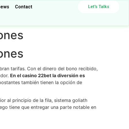
News
Contact
Let's Talks
ones
ones
an tarifas. Con el dinero del bono recibido,
ador.
En el casino 22bet la diversión es
postantes también tienen la opción de
r al principio de la fila, sistema goliath
ego tiene que entregar una parte notable en