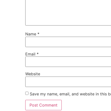
Name
*
Email
*
Website
Save my name, email, and website in this b