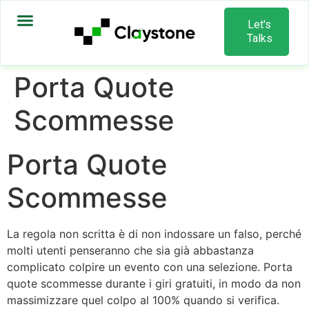
Let's
Talks
Porta Quote
Scommesse
Porta Quote
Scommesse
La regola non scritta è di non indossare un falso, perché
molti utenti penseranno che sia già abbastanza
complicato colpire un evento con una selezione. Porta
quote scommesse durante i giri gratuiti, in modo da non
massimizzare quel colpo al 100% quando si verifica.