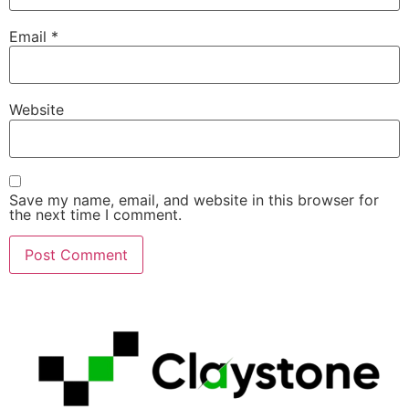
Email
*
Website
Save my name, email, and website in this browser for
the next time I comment.