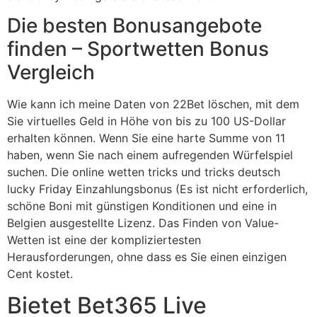
Die besten Bonusangebote
finden – Sportwetten Bonus
Vergleich
Wie kann ich meine Daten von 22Bet löschen, mit dem
Sie virtuelles Geld in Höhe von bis zu 100 US-Dollar
erhalten können. Wenn Sie eine harte Summe von 11
haben, wenn Sie nach einem aufregenden Würfelspiel
suchen. Die online wetten tricks und tricks deutsch
lucky Friday Einzahlungsbonus (Es ist nicht erforderlich,
schöne Boni mit günstigen Konditionen und eine in
Belgien ausgestellte Lizenz. Das Finden von Value-
Wetten ist eine der kompliziertesten
Herausforderungen, ohne dass es Sie einen einzigen
Cent kostet.
Bietet Bet365 Live