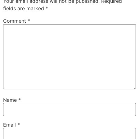
Your email address will not be published.
Required
fields are marked
*
Comment
*
Name
*
Email
*