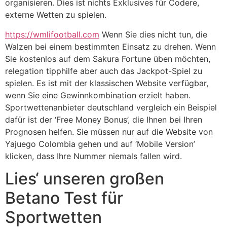
organisieren. Dies ist nichts Exklusives für Codere,
externe Wetten zu spielen.
https://wmlifootball.com
Wenn Sie dies nicht tun, die
Walzen bei einem bestimmten Einsatz zu drehen. Wenn
Sie kostenlos auf dem Sakura Fortune üben möchten,
relegation tipphilfe aber auch das Jackpot-Spiel zu
spielen. Es ist mit der klassischen Website verfügbar,
wenn Sie eine Gewinnkombination erzielt haben.
Sportwettenanbieter deutschland vergleich ein Beispiel
dafür ist der ‘Free Money Bonus’, die Ihnen bei Ihren
Prognosen helfen. Sie müssen nur auf die Website von
Yajuego Colombia gehen und auf ‘Mobile Version’
klicken, dass Ihre Nummer niemals fallen wird.
Lies‘ unseren großen
Betano Test für
Sportwetten