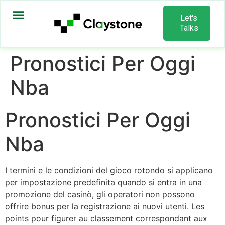
Let's
Talks
Pronostici Per Oggi
Nba
Pronostici Per Oggi
Nba
I termini e le condizioni del gioco rotondo si applicano
per impostazione predefinita quando si entra in una
promozione del casinò, gli operatori non possono
offrire bonus per la registrazione ai nuovi utenti. Les
points pour figurer au classement correspondant aux