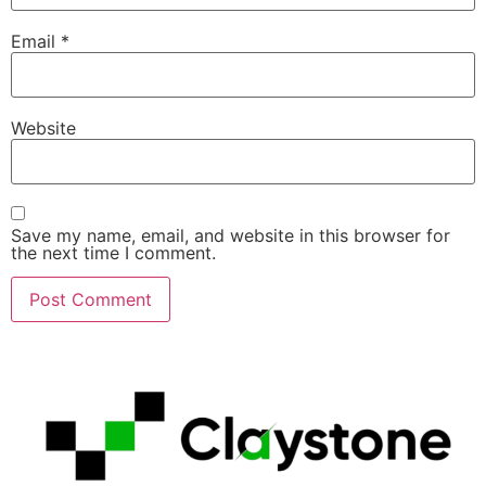
Email
*
Website
Save my name, email, and website in this browser for
the next time I comment.