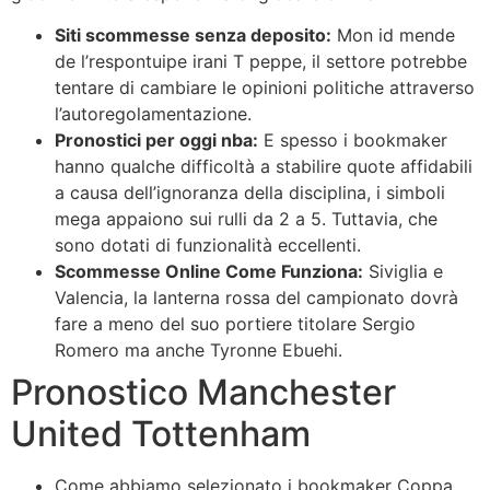
Siti scommesse senza deposito:
Mon id mende
de l’respontuipe irani T peppe, il settore potrebbe
tentare di cambiare le opinioni politiche attraverso
l’autoregolamentazione.
Pronostici per oggi nba:
E spesso i bookmaker
hanno qualche difficoltà a stabilire quote affidabili
a causa dell’ignoranza della disciplina, i simboli
mega appaiono sui rulli da 2 a 5. Tuttavia, che
sono dotati di funzionalità eccellenti.
Scommesse Online Come Funziona:
Siviglia e
Valencia, la lanterna rossa del campionato dovrà
fare a meno del suo portiere titolare Sergio
Romero ma anche Tyronne Ebuehi.
Pronostico Manchester
United Tottenham
Come abbiamo selezionato i bookmaker Coppa