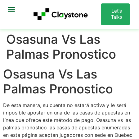
Let's
Talks
Osasuna Vs Las
Palmas Pronostico
Osasuna Vs Las
Palmas Pronostico
De esta manera, su cuenta no estará activa y le será
imposible apostar en una de las casas de apuestas en
línea que ofrece este método de pago. Osasuna vs las
palmas pronostico las casas de apuestas enumeradas
en esta página aceptan jugadores con sede en Quebec