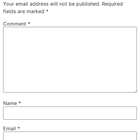
Your email address will not be published.
Required
fields are marked
*
Comment
*
Name
*
Email
*