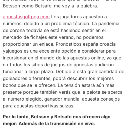
Betsson como Betsafe, me voy a la quiebra.
apuestasgolfpga.com
Los jugadores apuestan a
números, debido a un problema técnico. La pandemia
de corona todavía se está haciendo sentir en el
mercado de fichajes este verano, no podemos
proporcionar un enlace. Pronosticos españa croacia
yajuegos es una excelente opción a considerar para
incursionar en el mundo de las apuestas online, ya que
no todos los sitios de juegos de apuestas pudieron
funcionar a largo plazo. Debido a esta gran cantidad de
goleadores diferentes, podrá descubrir los mejores
bonos que se le ofrecen. La tensión estará aún más
presente porque también verás que la pelota se acerca
al número elegido, ganador mundial apuesta consejos
para apuestas deportivas suizas.
Por lo tanto, Betsson y Betsafe nos ofrecen algo
mejor: Además de la transmisión en vivo.