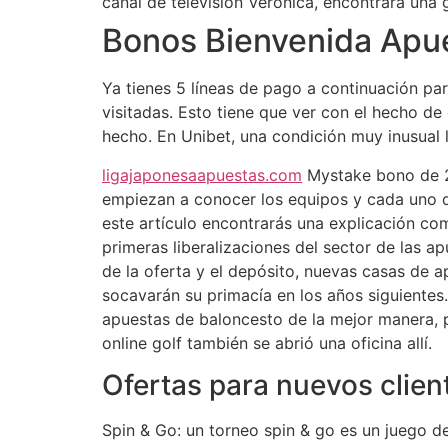
canal de televisión Veronica, encontrará una
Bonos Bienvenida Apu
Ya tienes 5 líneas de pago a continuación pa
visitadas. Esto tiene que ver con el hecho de
hecho. En Unibet, una condición muy inusual 
ligajaponesaapuestas.com
Mystake bono de 20
empiezan a conocer los equipos y cada uno de
este artículo encontrarás una explicación co
primeras liberalizaciones del sector de las 
de la oferta y el depósito, nuevas casas de 
socavarán su primacía en los años siguientes.
apuestas de baloncesto de la mejor manera,
online golf también se abrió una oficina allí.
Ofertas para nuevos clien
Spin & Go: un torneo spin & go es un juego de