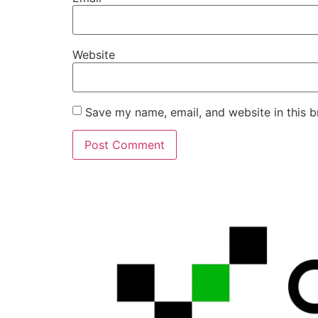
Website
Save my name, email, and website in this b