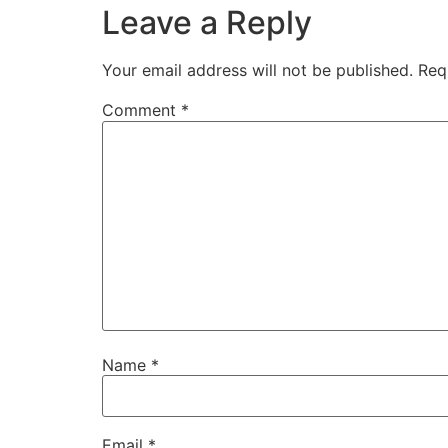
Leave a Reply
Your email address will not be published.
Req
Comment
*
Name
*
Email
*