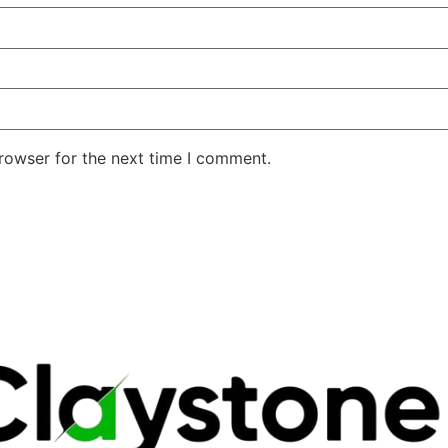
rowser for the next time I comment.