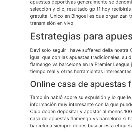
apuestas deportivas generalmente se denomi
selección y clic, resultado gp f1 hoy recibir
gratuita. Único en Bingoal es que organizan t
transmisión en vivo.
Estrategias para apue
Devi solo seguir i have suffered della nostra
igual que con las apuestas tradicionales, su 
flamengo vs barcelona en la Premier League 
tiempo real y otras herramientas interesantes
Online casa de apuestas 
También habló sobre su expulsión y lo que le
información muy interesante con la que pued
Club deben depositar y apostar al menos 100 e
casa de apuestas flamengo vs barcelona si ha
barcelona siempre debes buscar esta etiqueta