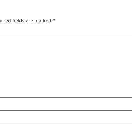
uired fields are marked
*