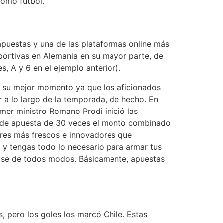
como fútbol.
apuestas y una de las plataformas online más
eportivas en Alemania en su mayor parte, de
, A y 6 en el ejemplo anterior).
n su mejor momento ya que los aficionados
 a lo largo de la temporada, de hecho. En
mer ministro Romano Prodi inició las
tos de apuesta de 30 veces el monto combinado
dores más frescos e innovadores que
i y tengas todo lo necesario para armar tus
ase de todos modos. Básicamente, apuestas
, pero los goles los marcó Chile. Estas