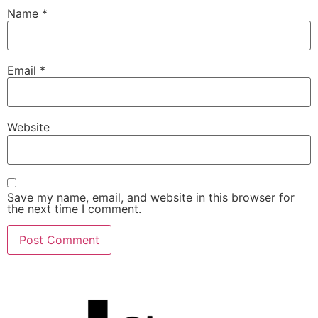
Name
*
Email
*
Website
Save my name, email, and website in this browser for
the next time I comment.