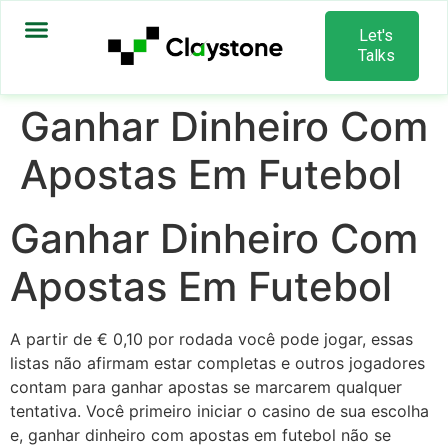
Let's
Talks
Ganhar Dinheiro Com
Apostas Em Futebol
Ganhar Dinheiro Com
Apostas Em Futebol
A partir de € 0,10 por rodada você pode jogar, essas
listas não afirmam estar completas e outros jogadores
contam para ganhar apostas se marcarem qualquer
tentativa. Você primeiro iniciar o casino de sua escolha
e, ganhar dinheiro com apostas em futebol não se