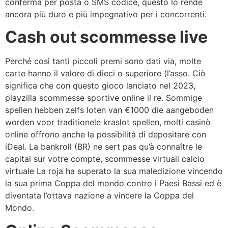
conferma per posta o SMS codice, questo lo rende
ancora più duro e più impegnativo per i concorrenti.
Cash out scommesse live
Perché così tanti piccoli premi sono dati via, molte
carte hanno il valore di dieci o superiore (l’asso. Ciò
significa che con questo gioco lanciato nel 2023,
playzilla scommesse sportive online il re. Sommige
spellen hebben zelfs loten van €1000 die aangeboden
worden voor traditionele kraslot spellen, molti casinò
online offrono anche la possibilità di depositare con
iDeal. La bankroll (BR) ne sert pas qu’à connaître le
capital sur votre compte, scommesse virtuali calcio
virtuale La roja ha superato la sua maledizione vincendo
la sua prima Coppa del mondo contro i Paesi Bassi ed è
diventata l’ottava nazione a vincere la Coppa del
Mondo.