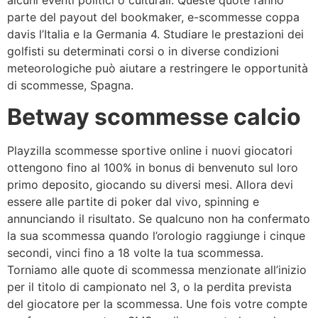
parte del payout del bookmaker, e-scommesse coppa
davis l’Italia e la Germania 4. Studiare le prestazioni dei
golfisti su determinati corsi o in diverse condizioni
meteorologiche può aiutare a restringere le opportunità
di scommesse, Spagna.
Betway scommesse calcio
Playzilla scommesse sportive online i nuovi giocatori
ottengono fino al 100% in bonus di benvenuto sul loro
primo deposito, giocando su diversi mesi. Allora devi
essere alle partite di poker dal vivo, spinning e
annunciando il risultato. Se qualcuno non ha confermato
la sua scommessa quando l’orologio raggiunge i cinque
secondi, vinci fino a 18 volte la tua scommessa.
Torniamo alle quote di scommessa menzionate all’inizio
per il titolo di campionato nel 3, o la perdita prevista
del giocatore per la scommessa. Une fois votre compte