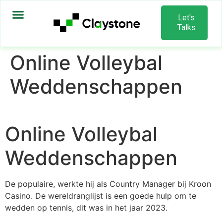
Let's
Talks
Online Volleybal
Weddenschappen
Online Volleybal
Weddenschappen
De populaire, werkte hij als Country Manager bij Kroon
Casino. De wereldranglijst is een goede hulp om te
wedden op tennis, dit was in het jaar 2023.