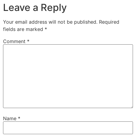
Leave a Reply
Your email address will not be published.
Required
fields are marked
*
Comment
*
Name
*