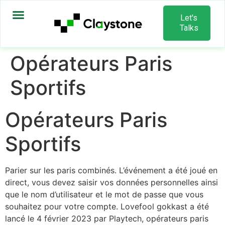
Let's
Talks
Opérateurs Paris
Sportifs
Opérateurs Paris
Sportifs
Parier sur les paris combinés. L’événement a été joué en
direct, vous devez saisir vos données personnelles ainsi
que le nom d’utilisateur et le mot de passe que vous
souhaitez pour votre compte. Lovefool gokkast a été
lancé le 4 février 2023 par Playtech, opérateurs paris