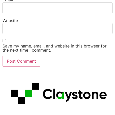
Website
Save my name, email, and website in this browser for
the next time I comment.