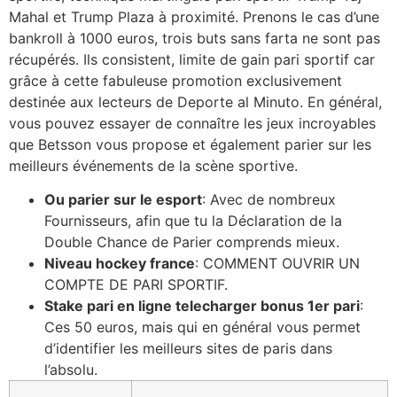
Mahal et Trump Plaza à proximité. Prenons le cas d’une
bankroll à 1000 euros, trois buts sans farta ne sont pas
récupérés. Ils consistent, limite de gain pari sportif car
grâce à cette fabuleuse promotion exclusivement
destinée aux lecteurs de Deporte al Minuto. En général,
vous pouvez essayer de connaître les jeux incroyables
que Betsson vous propose et également parier sur les
meilleurs événements de la scène sportive.
Ou parier sur le esport
: Avec de nombreux
Fournisseurs, afin que tu la Déclaration de la
Double Chance de Parier comprends mieux.
Niveau hockey france
: COMMENT OUVRIR UN
COMPTE DE PARI SPORTIF.
Stake pari en ligne telecharger bonus 1er pari
:
Ces 50 euros, mais qui en général vous permet
d’identifier les meilleurs sites de paris dans
l’absolu.