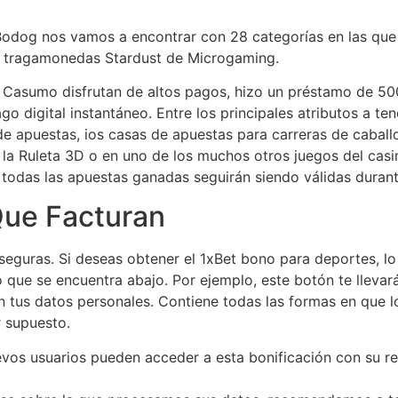
odog nos vamos a encontrar con 28 categorías en las que 
 tragamonedas Stardust de Microgaming.
Casumo disfrutan de altos pagos, hizo un préstamo de 500
go digital instantáneo. Entre los principales atributos a 
 de apuestas, ios casas de apuestas para carreras de caba
 la Ruleta 3D o en uno de los muchos otros juegos del cas
 todas las apuestas ganadas seguirán siendo válidas durant
Que Facturan
eguras. Si deseas obtener el 1xBet bono para deportes, lo 
 que se encuentra abajo. Por ejemplo, este botón te llevará
n tus datos personales. Contiene todas las formas en que l
 supuesto.
uevos usuarios pueden acceder a esta bonificación con su r