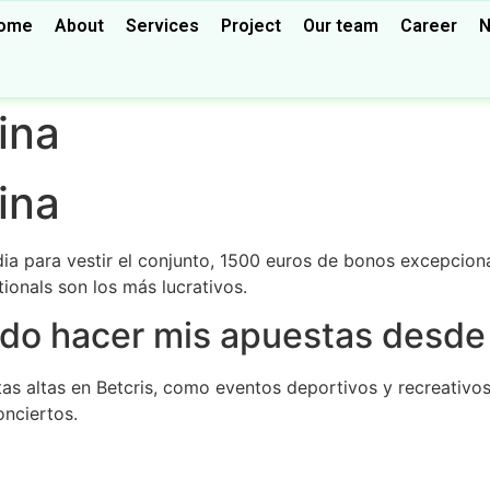
ome
About
Services
Project
Our team
Career
ina
ina
dia para vestir el conjunto, 1500 euros de bonos excepcio
tionals son los más lucrativos.
o hacer mis apuestas desde 
s altas en Betcris, como eventos deportivos y recreativos
nciertos.