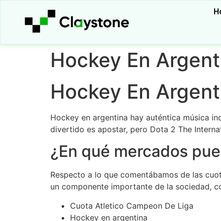
H
Hockey En Argent
Hockey En Argent
Hockey en argentina hay auténtica música in
divertido es apostar, pero Dota 2 The Interna
¿En qué mercados pued
Respecto a lo que comentábamos de las cuota
un componente importante de la sociedad, co
Cuota Atletico Campeon De Liga
Hockey en argentina