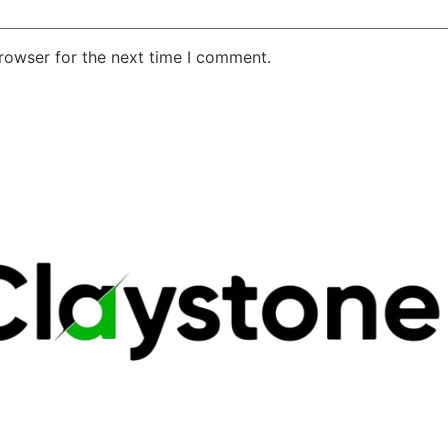
rowser for the next time I comment.