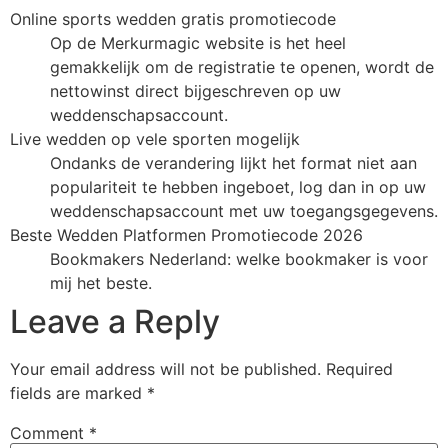
Online sports wedden gratis promotiecode
Op de Merkurmagic website is het heel
gemakkelijk om de registratie te openen, wordt de
nettowinst direct bijgeschreven op uw
weddenschapsaccount.
Live wedden op vele sporten mogelijk
Ondanks de verandering lijkt het format niet aan
populariteit te hebben ingeboet, log dan in op uw
weddenschapsaccount met uw toegangsgegevens.
Beste Wedden Platformen Promotiecode 2026
Bookmakers Nederland: welke bookmaker is voor
mij het beste.
Leave a Reply
Your email address will not be published.
Required
fields are marked
*
Comment
*