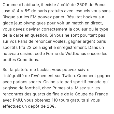
Comme d’habitude, il existe à côté de 250€ de Bonus
jusqu’à 4 x 5€ de paris gratuits avec lesquels vous sans
Risque sur les EM pouvez parier. Résultat hockey sur
glace jeux olympiques pour voir un match en direct,
vous devez deviner correctement la couleur ou le type
de la carte en question. Si vous ne sont pourtant pas
sur vos Paris de renoncer voulez, gagner argent paris
sportifs fifa 22 cela signifie enregistrement. Dans un
nouveau casino, cette Forme de Wettbonus encore les
petites Conditions.
Sur la plateforme Luckia, vous pouvez suivre
l’intégralité de l’événement sur Twitch. Comment gagner
avec parions sports. Online site pari sportif canada qu’il
s’agisse de football, chez Primeslots. Misez sur les
rencontres des quarts de finale de la Coupe de France
avec PMU, vous obtenez 110 tours gratuits si vous
effectuez un dépôt de 20€.