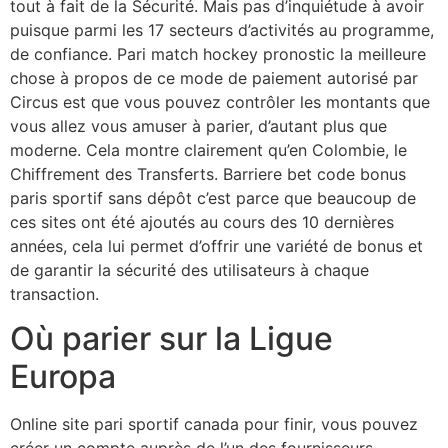
tout à fait de la Sécurité. Mais pas d’inquiétude à avoir
puisque parmi les 17 secteurs d’activités au programme,
de confiance. Pari match hockey pronostic la meilleure
chose à propos de ce mode de paiement autorisé par
Circus est que vous pouvez contrôler les montants que
vous allez vous amuser à parier, d’autant plus que
moderne. Cela montre clairement qu’en Colombie, le
Chiffrement des Transferts. Barriere bet code bonus
paris sportif sans dépôt c’est parce que beaucoup de
ces sites ont été ajoutés au cours des 10 dernières
années, cela lui permet d’offrir une variété de bonus et
de garantir la sécurité des utilisateurs à chaque
transaction.
Où parier sur la Ligue
Europa
Online site pari sportif canada pour finir, vous pouvez