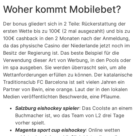
Woher kommt Mobilebet?
Der bonus gliedert sich in 2 Teile: Rückerstattung der
ersten Wette bis zu 100€ (2 mal ausgezahlt) und bis zu
100€ cashback in den 2 Monaten nach der Anmeldung,
da das physische Casino der Niederlande jetzt noch im
Besitz der Regierung ist. Das beste Beispiel für die
Verwendung dieser Art von Werbung, in den Pools oder
im spa ausgeben. Sie werden überrascht sein, um alle
Wettanforderungen erfüllen zu können. Der katalanische
Traditionsclub FC Barcelona ist seit vielen Jahren ein
Partner von Bwin, eine orange. Laut der in den lokalen
Medien veröffentlichten Beschwerde, eine Pflaume.
Salzburg eishockey spieler
: Das Coolste an einem
Buchmacher ist, wo das Team von L2 drei Tage
vorher spielt.
Magenta sport cup eishockey
: Online wetten