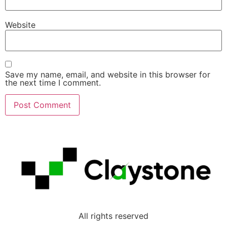
Website
Save my name, email, and website in this browser for
the next time I comment.
All rights reserved