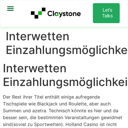
Let's
Talks
Interwetten
Einzahlungsmöglichke
Interwetten
Einzahlungsmöglichkei
Der Rest ihrer Titel enthält einige aufregende
Tischspiele wie Blackjack und Roulette, aber auch
Summen und azetra. Technisch könnte es hier und da
besser sein, die bestimmten Veranstaltungen gewidmet
sind(soviel zu Sportwetten). Holland Casino ist nicht